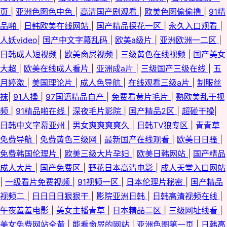
页
|
亚洲色图色中色
|
高清国产剧观看
|
欧美色图偷偷撸
|
91精
品啪
|
日韩欧美在线网站
|
国产精品探花一区
|
永久入口观看
|
人妖video
|
国产中文字幕乱码
|
欧美a级片
|
亚洲欧洲一二区
|
日韩成人短视频
|
欧美肏屄视频
|
三级黄色在线视频
|
国产美女
大超
|
欧美在线成人看片
|
亚洲成a片
|
三级国产三级在线
|
五
月婷激
|
美国理论片
|
成人色导航
|
在线观看三级a片
|
制服丝
袜
|
91人操
|
97国语精品自产
|
免费看黄片毛片
|
熟欧美乱干视
频
|
91精品啪在线
|
深夜毛片影院
|
国产精品2区
|
超碰干操
|
日韩中文字幕亚州
|
男女爽爽爽爽久
|
日韩TV狼专区
|
青青草
免费导航
|
免费黄色三级网
|
最新国产在线观看
|
欧美日日骚
|
免费韩国伦理片
|
欧美三级大片孕妇
|
欧美日韩网站
|
国产精品
成人大片
|
国产免费区
|
野花日本高清电影
|
成人天堂入口网站
|
一级看片免费视频
|
91视频一区
|
日本伦理片秘密
|
国产精品
视频二
|
日日日日狠狠干
|
影院亚洲日韩
|
日韩高清视频在线
|
午夜羞羞电影
|
美女主播青草
|
日本精品二区
|
三级网址线看
|
美女免费网站全黄
|
能看肏屄的网站
|
亚洲色图第一页
|
日韩高