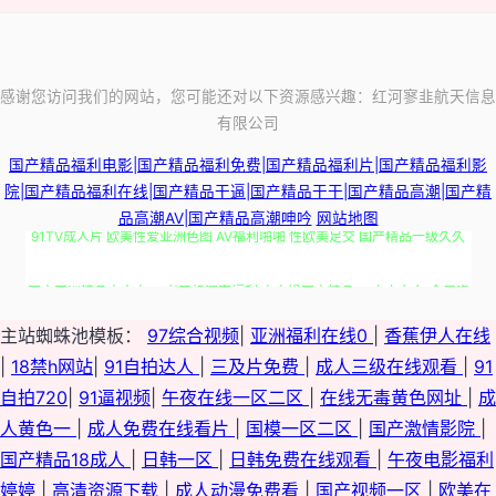
感谢您访问我们的网站，您可能还对以下资源感兴趣：红河寥韭航天信息
有限公司
国产精品福利电影|国产精品福利免费|国产精品福利片|国产精品福利影
院|国产精品福利在线|国产精品干逼|国产精品干干|国产精品高潮|国产精
品高潮AV|国产精品高潮呻吟
网站地图
91TV成人片 欧美性爱亚洲色图 AV福利啪啪 性欧美足交 国产精品一级久久
国产亚洲精品中文人 91老司机深夜福利 人人操国产精品 99九九久久 肏屄资
源网 国产欧美 玖玖免费小视频 日韩国产成人在线 先锋影音色色va 最新黑料
主站蜘蛛池模板：
97综合视频
|
亚洲福利在线0
|
香蕉伊人在线
|
18禁h网站
|
91自拍达人
|
三及片免费
|
成人三级在线观看
|
91
吃瓜AV 91秦先生视频系列 91做爱官方网站 肏屄视屏 不卡AV电影在线 肏屄
自拍720
|
91逼视频
|
午夜在线一区二区
|
在线无毒黄色网址
|
成
人黄色一
|
成人免费在线看片
|
国模一区二区
|
国产激情影院
|
视屏 丁香乱轮 国产三级一区二区 久久高潮国产精品 美女视频 日韩AV一区
国产精品18成人
|
日韩一区
|
日韩免费在线观看
|
午夜电影福利
婷婷
|
高清资源下载
|
成人动漫免费看
|
国产视频一区
|
欧美在