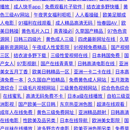
播放
|
成人快手app
|
免费观看片子软件
|
结衣波多野快播
|
黄
色三级AV网站
|
午夜男女福利呃呃
|
人人看操碰
|
欧美足脚成
人电影
|
91福利在线观看
|
成人精品高清无码
|
怡春园AV
|
欧
美日韩操
|
黄色毛片入口
|
青青操必
|
久草国产精品
|
97色色资
源网
|
日韩三四级片
|
黄色成人三级
|
四虎最新网址在线
|
久草
最新资源网站
|
午夜成人性爱影院
|
91视频免费精品
|
国产视频
三区
|
结衣波多野下载
|
三级性爱视频在线
|
日本韩国免费
|
国
产女人
|
97影视剧
|
国产在线青青草
|
日韩高清电影在线
|
亚洲
美女五月丁香
|
欧美日韩精品一区
|
亚洲一卡二卡在线
|
日本高
清免费一本
|
久久国自产拍精品
|
免费黄色成人网站
|
五月激激
激综合
|
三级毛片视频网站
|
三级黄色视频网站
|
综合色色综合
|
在线蜜乳
|
高清无码免费不卡
|
日本a级在线播放
|
自拍三级亚
洲影视
|
国产欧美一区日韩
|
东京热亚洲色图
|
超清在线观看
|
成年人在线免费
|
黄色三级免费网址
|
亚洲精品颜射
|
日韩高清
在线电影
|
性欧美及品另类
|
日本在线导航
|
欧洲美女影院
|
国
产丝袜在线播放
|
波多野吉衣电影
|
欧美亚洲色图另类
|
免费草