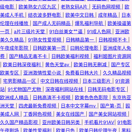
第一页 92国产在线视频 婷婷丁香人妻 精品二区 爱豆传媒麻豆村映画 91免费
级电影
|
欧美熟女六区九区
|
老熟女码A片
|
无码色网视频
|
欧
美成人手机
|
结衣波多野电影
|
欧美中文日韩
|
成年精品
|
日本
网址n 伊人涩大香蕉 日韩淫淫网 欧美91第一二三区 俺去啦中文网 先锋影音
伦理在线播放
|
国产成人无码精品
|
爆乳福利导航
|
欧美操逼第
一页
|
a片三级片天堂
|
91白丝美女艹逼
|
91成人色网
|
亚洲欧
资源5月天 欧美wwwsss 国产自产精品 国产麻豆精品在线 91永久免费网站
美久久精品
|
91熟女性爱视频
|
日韩精品第一
|
日韩视频不卡
|
中文字幕无码伦区 日韩熟女合集久久 国产另类中文字幕 91在线精品免费视
午夜成年影院
|
日韩欧美第一页
|
曰韩伦理电影
|
亚洲成年人免
费
|
国产精品无毒不卡
|
日韩欧美福利视频
|
福利姬图片资源网
频 91黄色网入口 国产AV第一导航 91网址大全 91探花在线观看视频 91叉逼
|
欧美日韩深夜福利
|
黄色天堂av
|
欧美日韩无删减
|
国产专区
欧美专区
|
亚洲激情性爱小说
|
免费看日韩大片
|
久久精品视频
少妇肏屄视频 欧美在线看 黑人操学生妹 日韩五码 免费毛片基地 AV丁香七月
|
宅男影精品一区
|
中文日韩在线视频
|
日本三级影片
|
91资源
站
|
91尤物国产尤物
|
深夜福利网站在线
|
日韩无码电影专区
|
美国 尤物亚洲不卡亚洲精品 日本wwwwww色网 国产男女精品 91在线综合
欧洲成人精品
|
日韩高清不卡视频
|
欧美色色色影院
|
东京热亚
观看 91www看黄色软件 青青操aV 成人在线免费网站h 91超碰青青 蜜臀AV
洲天堂
|
四虎最新免费视频
|
日本中文字幕mv
|
国产第-页
|
殴
美成人网
|
丁香网色视频
|
美女在线国产
|
国产美女网站视频
|
福利 91直接看 无码精品天堂福利区 豆花社区视频在线 国产精品成人午夜视
久久国产精品影视
|
亚州欧美日韩另类
|
手机看片91AV
|
91电影
午夜剧场
|
欧美性爱福利
|
欧美日色
|
欧美日韩伦理午夜
|
黑料