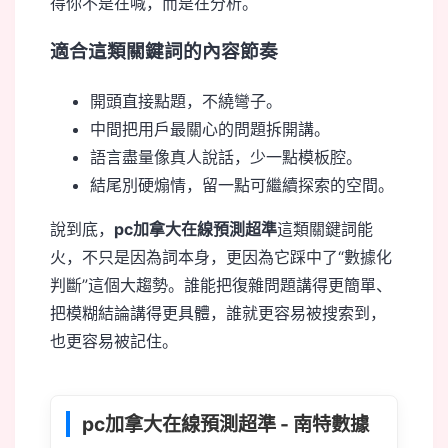
得你不是在喊，而是在分析。
適合這類關鍵詞的內容節奏
開頭直接點題，不繞彎子。
中間把用戶最關心的問題拆開講。
語言盡量像真人說話，少一點模板腔。
結尾別硬煽情，留一點可繼續探索的空間。
說到底，
pc加拿大在線預測超準
這類關鍵詞能
火，不只是因為詞本身，更因為它踩中了“數據化
判斷”這個大趨勢。誰能把復雜問題講得更簡單、
把模糊結論講得更具體，誰就更容易被搜索到，
也更容易被記住。
m
pc加拿大在線預測超準 - 南特數據