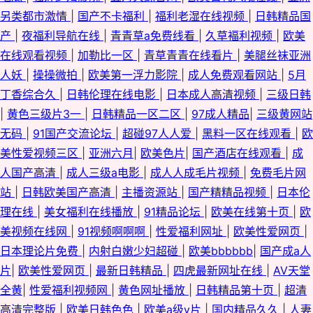
另类都市激情
|
国产不卡福利
|
福利老湿在线视频
|
日韩精品国
产
|
夜福利导航在线
|
青青草a免费线看
|
久草褔利视频
|
欧美
在线观看视频
|
加勒比一区
|
青草青青在线看片
|
美腿丝袜亚洲
人妖
|
操操微拍
|
欧美第一浮力影院
|
成人免费观看网站
|
5月
丁香综合久
|
日韩伦理在线电影
|
日本成人高清视频
|
三级日韩
|
黄色三级片3一
|
日韩精品一区二区
|
97成人精品
|
三级黄网站
无码
|
91国产交流论坛
|
超碰97人人爱
|
黑料一区在线观看
|
欧
美性爱视频三区
|
亚洲六月
|
欧美色片
|
国产酒店在线观看
|
成
人国产高清
|
成人三级a电影
|
成人人成毛片视频
|
免费毛片网
站
|
日韩欧美国产高清
|
主播资源站
|
国产精精品视频
|
日本伦
理在线
|
美女福利在线播放
|
91精品论坛
|
欧美在线第十页
|
欧
美视频在线网
|
91视频啊啊啊
|
性爱福利网址
|
欧美性爱网页
|
日本理论片免费
|
内射白嫩少妇超碰
|
欧美bbbbbb
|
国产成a人
片
|
欧美性爱网页
|
最新日韩精品
|
四虎最新网址在线
|
AV天堂
全黄
|
性爱福利视频网
|
黄色网址播放
|
日韩精品第十页
|
超清
高清完整版
|
欧美日韩色色
|
欧美a级v片
|
国内精品久久
|
人妻