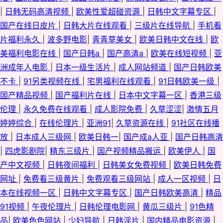
|
日韩无码高清视频
|
欧美性爱超碰资源
|
日韩中文字幕专区
|
国产在线日皮片
|
日韩大片在线观看
|
三级片在线导航
|
手机看
片福利永久
|
波多野电影
|
青青草美女
|
欧美日韩中文在线
|
欧
美福利电影在线
|
国产日韩a
|
国产高清a
|
欧美在线短视频
|
亚
洲成年人电影
|
日本一级生活片
|
成人网站频道
|
国产日韩欧美
不卡
|
91另类视频在线
|
宅男福利在线观看
|
91日韩欧美一级
|
国产精品视频
|
国产福利片在线
|
日本中文字幕一区
|
香港三级
伦理
|
永久免费在线观看
|
成人影院免费
|
久草涩涩
|
激情五月
婷婷综合
|
在线伦理片
|
亚洲91
|
久草资源在线
|
91社区在线播
放
|
日本成人三级网
|
欧美日韩一
|
国产成a人亚
|
国产日韩高清
|
四虎影剧院
|
精东三级片
|
国产视频精品搬运
|
欧美伊人
|
国
产中文视频
|
日韩夜间福利
|
日韩美女免费视频
|
欧美日韩免费
网址
|
免费看三级黄片
|
免费观看三级网站
|
成人一区视频
|
日
本在线视频一区
|
日韩中文字幕专区
|
国产日韩欧美高清
|
精品
91视频
|
午夜伦理片
|
日韩伦理电影网
|
黄瓜三级片
|
91色精
品
|
欧美色色网站
|
少妇导航
|
日韩淫片
|
国内精品电影资源
|