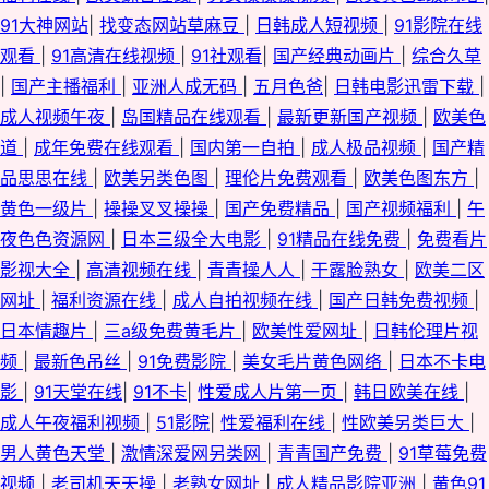
美69导航 日韩日韩日韩日韩日 欧美日韩午夜剧场 女同片色 精品97精品 国产
91大神网站
|
找变态网站草麻豆
|
日韩成人短视频
|
91影院在线
观看
|
91高清在线视频
|
91社观看
|
国产经典动画片
|
综合久草
精品九一九九 大香蕉管网 91在线大香脚 综合综色网 色中色官网 婷婷欧美 日
|
国产主播福利
|
亚洲人成无码
|
五月色爸
|
日韩电影迅雷下载
|
成人视频午夜
|
岛国精品在线观看
|
最新更新国产视频
|
欧美色
韩一区精品 九九在线视频 黄色小视频一二区 老司机电影院 91黄瓜视频下载
道
|
成年免费在线观看
|
国内第一自拍
|
成人极品视频
|
国产精
超碰网97 九一黄色大雷黑丝美女 人人色vvv 伊人干大香蕉 91精品在线观看
品思思在线
|
欧美另类色图
|
理伦片免费观看
|
欧美色图东方
|
黄色一级片
|
操操叉叉操操
|
国产免费精品
|
国产视频福利
|
午
狼友 97支援总站大香蕉 福利姬性HD 男人天堂视頻 97资源在线 九九激情网
夜色色资源网
|
日本三级全大电影
|
91精品在线免费
|
免费看片
影视大全
|
高清视频在线
|
青青操人人
|
干露脸熟女
|
欧美二区
日韩精品人妻无码 51福利视频导航 91蜜桃麻豆 97精品视频在线 福利合集导
网址
|
福利资源在线
|
成人自拍视频在线
|
国产日韩免费视频
|
日本情趣片
|
三a级免费黄毛片
|
欧美性爱网址
|
日韩伦理片视
航 九一福利 青娱乐91啦啪 91N丝袜 波多野洁依无码 国模av 欧美日在线 五
频
|
最新色吊丝
|
91免费影院
|
美女毛片黄色网络
|
日本不卡电
影
|
91天堂在线
|
91不卡
|
性爱成人片第一页
|
韩日欧美在线
|
月丁香国产一区二区 91精品高跟玉足 91竹菊国产 高清打炮视频 久肏肏肏 色
成人午夜福利视频
|
51影院
|
性爱福利在线
|
性欧美另类巨大
|
色在线综合 91露脸熟女视频 成人福利基地无码大量 精品福利在线 日韩第32
男人黄色天堂
|
激情深爱网另类网
|
青青国产免费
|
91草莓免费
视频
|
老司机天天操
|
老熟女网址
|
成人精品影院亚洲
|
黄色91