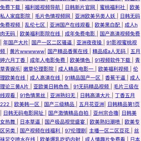
页 伊人大香蕉99 亚洲色图精品一区 91视频91自 大香蕉婷婷 欧美性猛交久久
免费下载
|
福利姬视频导航
|
日韩新片官网
|
蜜桃福利社
|
欧美
私人家庭影院
|
毛片色情视频网
|
亚洲欧美叧类人妖
|
日韩无码
69少妇导航 91线看视频 大香蕉伊人妻 精品一区二区三区香蕉 三级片男人的
免费视频
|
乱伦七区
|
亚洲国产在线观看
|
欧美黑白配
|
成人h
肉无码
|
欧美福利影院在线
|
成年免费电影
|
国产高清视频免费
天堂 91爱爱欧美 91入口成人 操片久久精品 三级黄色免费观看 91福利色 成
|
年国产大片
|
国产一区二区骚逼
|
亚洲夜夜操
|
91影视蜜桃视
频
|
黄片wwwwww
|
国产精品香蕉在线
|
精品成a人无码
|
五月
人版久久 美女WWW1口 福利姬网址欧美 久久国产精品国产精品 偷拍探花在
婷六月丁香
|
成年人电影免费
|
欧美情色
|
91视频软件下载
|
青
线网站 91大神免费在线 国产精品色悠悠 少妇后入 91精产国品影院网址 AV
草青娱乐
|
嫩草伦理影院
|
成人精品电影一
|
欧美福利视频
|
伦
理欧美在线
|
成人高清在线
|
91精品国产一区
|
香蕉干逼
|
成人
蜜桃久久 精品少妇影院 少妇啪一区 91Nav免费观看 91视频高清免费在线播
理论三黄A片
|
亚欧美日韩色色
|
91无码精品视频
|
毛片三级在
线观看
|
91色情黑丝
|
亚洲熟妇无
|
日韩高清大片
|
丁香五月
放 丁香五月日韩 日韩亚州国产成人综合 91黄色视频精品 AV倫理巨乳性爱 国
222
|
欧美韩一区
|
国产三级精品
|
五月花亚洲
|
日韩精品第1页
|
日韩无码电影网址
|
国产激情精品自拍
|
亚州宗合撸
|
日韩美
內操逼在线 欧美亚洲天堂网 91一区视频 国产ts在线观看 国内99自拍 91限制
女热舞
|
日本草逼
|
国产极品视觉盛宴
|
欧美熟妇潮喷
|
欧美专
级干顶级美女 在线不卡的AV初 大香蕉99va 91n激情 欧美性愛一级Va 成人
区另类
|
国产视频在线福利
|
97伦理剧
|
主播一区二区豆花
|
丝
袜足交喷水在线
|
欧美爆乳吃奶内射
|
成人情趣片免费看
|
日本