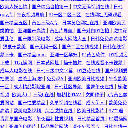
欧美人妖色情
|
国产精品自拍第一
|
中文无码视频在线
|
日韩
gay片
|
午夜视频导航
|
91一区二区三区
|
在线网址无码观看
|
国产精品五区
|
黄色三级A片
|
日本黄色网址在线
|
亚洲欧美另
类偷怕
|
亚洲国产高清
|
黄色片导航
|
国产对白91色拍
|
激情深
爱乱伦
|
国产限制级电影
|
成年人网站大全
|
日韩免费高清电影
|
狠狠干欧美
|
国产无码一区
|
国产二区在线视频
|
日韩在线视
频不卡
|
国产精品com
|
亚洲一区孕妇
|
91黄色软件
|
91视频污
下载
|
91九操网
|
日本黄网址
|
操干撸射
|
在线观看不卡视频
|
成年人电影在线
|
日韩三级中文字幕
|
91豆花在线
|
国产视频爱
拍原创
|
血战上海滩2
|
免费观A
|
亚洲欧美日韩视频
|
午夜欧美
一区
|
成人精品影院亚洲
|
日韩社区导航
|
蜜臀午夜在线
|
橾碰
视频
|
欧美大b
|
三级h在线
|
加勃比91AV
|
女同种子
|
a片黄色做
爱网站
|
国产性爱精品
|
久草视频在线看
|
成人伊人
|
欧美免费
高清
|
欧美电影视频
|
综合激情在线
|
欧美日韩影片
|
97艹逼
|
青青草国产电影
|
午夜福利性爱视频
|
日韩精品首页
|
91爆操网
站
|
亚洲色色图片
|
极品导航网站
|
深夜免费看片
|
日韩在线一