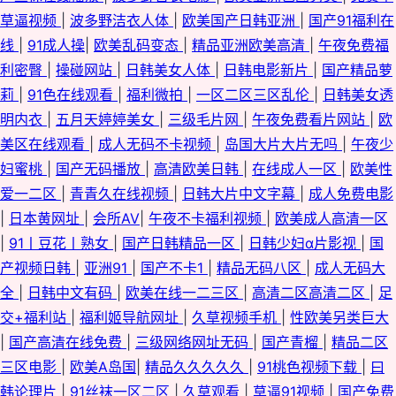
草逼视频
|
波多野洁衣人体
|
欧美国产日韩亚洲
|
国产91福利在
线
|
91成人操
|
欧美乱码变态
|
精品亚洲欧美高清
|
午夜免费福
利密臀
|
操碰网站
|
日韩美女人体
|
日韩电影新片
|
国产精品萝
莉
|
91色在线观看
|
福利微拍
|
一区二区三区乱伦
|
日韩美女透
明内衣
|
五月天婷婷美女
|
三级毛片网
|
午夜免费看片网站
|
欧
美区在线观看
|
成人无码不卡视频
|
岛国大片大片无吗
|
午夜少
妇蜜桃
|
国产无码播放
|
高清欧美日韩
|
在线成人一区
|
欧美性
爱一二区
|
青青久在线视频
|
日韩大片中文字幕
|
成人免费电影
|
日本黄网址
|
会所AV
|
午夜不卡福利视频
|
欧美成人高清一区
|
91丨豆花丨熟女
|
国产日韩精品一区
|
日韩少妇α片影视
|
国
产视频日韩
|
亚洲91
|
国产不卡1
|
精品无码八区
|
成人无码大
全
|
日韩中文有码
|
欧美在线一二三区
|
高清二区高清二区
|
足
交+福利站
|
福利姬导航网址
|
久草视频手机
|
性欧美另类巨大
|
国产高清在线免费
|
三级网络网址无码
|
国产青榴
|
精品二区
三区电影
|
欧美A岛国
|
精品久久久久久
|
91桃色视频下载
|
曰
韩论理片
|
91丝袜一区二区
|
久草观看
|
草逼91视频
|
国产免费