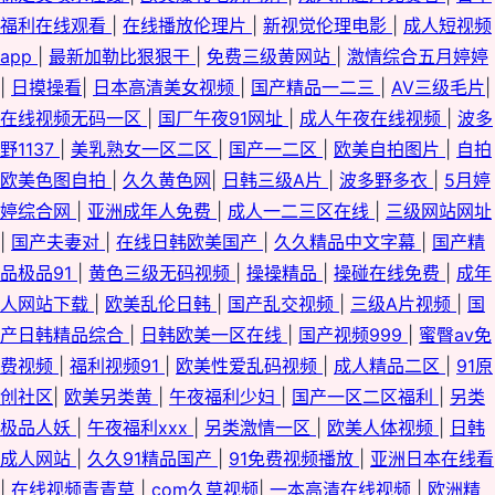
福利基地无码大量 五月激情不卡一区 极品国产极品美女在线 成人电影小说
福利在线观看
|
在线播放伦理片
|
新视觉伦理电影
|
成人短视频
app
|
最新加勒比狠狠干
|
免费三级黄网站
|
激情综合五月婷婷
网 91另类 亚洲天堂麻豆麻豆 玖玖色无码 欧日韩中文字幕在线
|
日摸操看
|
日本高清美女视频
|
国产精品一二三
|
AV三级毛片
|
在线视频无码一区
|
国厂午夜91网址
|
成人午夜在线视频
|
波多
野1137
|
美乳熟女一区二区
|
国产一二区
|
欧美自拍图片
|
自拍
欧美色图自拍
|
久久黄色网
|
日韩三级A片
|
波多野多衣
|
5月婷
婷综合网
|
亚洲成年人免费
|
成人一二三区在线
|
三级网站网址
|
国产夫妻对
|
在线日韩欧美国产
|
久久精品中文字幕
|
国产精
品极品91
|
黄色三级无码视频
|
操操精品
|
操碰在线免费
|
成年
人网站下载
|
欧美乱伦日韩
|
国产乱交视频
|
三级A片视频
|
国
产日韩精品综合
|
日韩欧美一区在线
|
国产视频999
|
蜜臀av免
费视频
|
福利视频91
|
欧美性爱乱码视频
|
成人精品二区
|
91原
创社区
|
欧美另类黄
|
午夜福利少妇
|
国产一区二区福利
|
另类
极品人妖
|
午夜福利xxx
|
另类激情一区
|
欧美人体视频
|
日韩
成人网站
|
久久91精品国产
|
91免费视频播放
|
亚洲日本在线看
|
在线视频青青草
|
com久草视频
|
一本高清在线视频
|
欧洲精