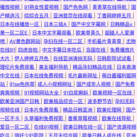
播放视频
|
91熟女性爱视频
|
国产色色网
|
青青草在线导航
|
国
产精选污
|
综综合五月
|
亚洲首页在线观看
|
丁香网婷婷五月
|
日本在线播放一区
|
日本三级A
|
国产中文字幕网
|
日韩精品v
|
黄一区二区E
|
日本中文字幕观看
|
欧美草青久
|
超碰人人爱潮
喷
|
AV黄色群网站
|
孕妇在线一区二区
|
手机看片青青草
|
尤物
在线91
|
四虎自拍
|
中文字幕日本吃瓜
|
岛国在线
|
免费播放片
大片
|
伊人婷婷五月色
|
在线亚洲清纯无码
|
日韩影院试试看
|
理伦片免费观看
|
美女福利导航
|
精品孕妇精品在线
|
日本高清
中文在线
|
日本在线免费视频
|
毛片最新网址
|
萌白酱福利姬网
站
|
91se色热草
|
成人小视频网址
|
国产成年人视频
|
国产免费
爽爽视频
|
91视频网站大全
|
91白浆蝌蚪
|
欧美视频一区在线
|
欧美亚洲国产日韩
|
欧美极品综合一区
|
波多野节衣
|
孕妇无码
视频在线
|
日本片免费观看
|
精品日韩亚洲
|
欧美伦理网
|
国产
一区不卡
|
久草福利免费视影
|
香蕉草莓视频
|
欧美在线导航
|
爱豆一区二区
|
在线91视频
|
欧美日韩在线一区
|
国产资源视频
吃瓜
|
强奸少妇影院
|
五月天综合网
|
欧美日韩人成在线
|
亚洲