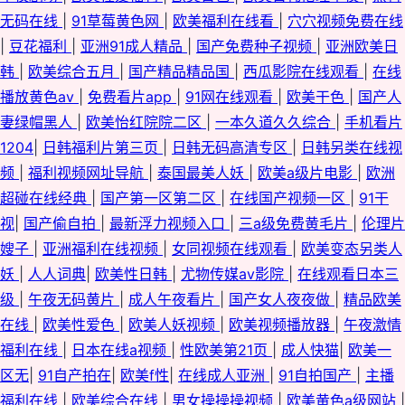
频 91偷拍福利视频 五月蜜桃涩涩瓷 男人的天堂午夜剧场版 国产九区第八页
无码在线
|
91草莓黄色网
|
欧美福利在线看
|
穴穴视频免费在线
|
豆花福利
|
亚洲91成人精品
|
国产免费种子视频
|
亚洲欧美日
AV先锋影音电影中文 91青草婷婷青草 91午夜视频 91看淫黄大片 亚洲国产九
韩
|
欧美综合五月
|
国产精品精品国
|
西瓜影院在线观看
|
在线
播放黄色av
|
免费看片app
|
91网在线观看
|
欧美干色
|
国产人
九 婷婷五月激情澎湃 人人草人人妻91 国产福利影院 av老司机久久 91极品探
妻绿帽黑人
|
欧美怡红院院二区
|
一本久道久久综合
|
手机看片
花在线观看 亚洲一区日韩激 91爽爽 中文字幕有码无码 色爸Av 少妇人妻一二
1204
|
日韩福利片第三页
|
日韩无码高清专区
|
日韩另类在线视
频
|
福利视频网址导航
|
泰国最美人妖
|
欧美a级片电影
|
欧洲
三区 欧美亚洲变态视 久草福利在线视频了 大香蕉伊综 av中文网站 91丝袜在
超碰在线经典
|
国产第一区第二区
|
在线国产视频一区
|
91干
视
|
国产偷自拍
|
最新浮力视频入口
|
三a级免费黄毛片
|
伦理片
线观看 91成人影 欧美一页久久 日韩蜜桃专区 精品少妇导航 91熟女网站 91
嫂子
|
亚洲福利在线视频
|
女同视频在线观看
|
欧美变态另类人
妖
|
人人词典
|
欧美性日韩
|
尤物传媒av影院
|
在线观看日本三
妞妞视频 亚洲自蔚 欧美综合另类17 老湿影院激情影院 精品精品精品精品 国
级
|
午夜无码黄片
|
成人午夜看片
|
国产女人夜夜做
|
精品欧美
在线
|
欧美性爱色
|
欧美人妖视频
|
欧美视频播放器
|
午夜激情
产黄色在线精品 51全国探花社区 天美人人插 日韩免费乱轮网站 久久社区 国
福利在线
|
日本在线a视频
|
性欧美第21页
|
成人快猫
|
欧美一
白丝在线一区视频 www欧美日韩女同 91在现免费观看 在线免费小视频 性欧
区无
|
91自产拍在
|
欧美f性
|
在线成人亚洲
|
91自拍国产
|
主播
福利在线
|
欧美综合在线
|
男女操操操视频
|
欧美黄色a级网站
|