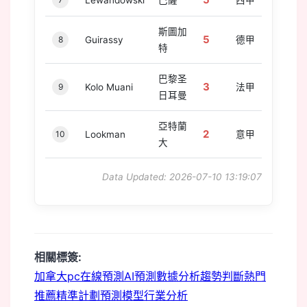
5
Lewandowski
巴薩
西甲
斯圖加
5
8
Guirassy
德甲
特
巴黎圣
3
9
Kolo Muani
法甲
日耳曼
亞特蘭
2
10
Lookman
意甲
大
Data Updated: 2026-07-10 13:19:07
相關標簽:
加拿大pc
在線預測
AI預測
數據分析
趨勢判斷
熱門
推薦
精準計劃
預測模型
行業分析