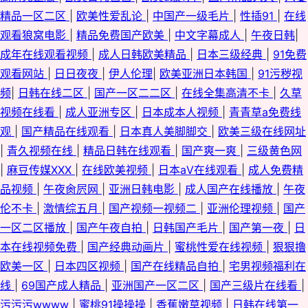
精品一区二区
|
欧美性爱乱论
|
中国产一级毛片
|
性插91
|
在线
观看狼窝电影
|
精品免费国产欧美
|
中文字幕成人
|
午夜日韩
|
成年在线观看视频
|
成人日韩欧美精品
|
日本三级经典
|
91免费
观看网站
|
日日夜夜
|
伊人伦理
|
欧美亚洲日本韩国
|
91污秽视
频
|
日韩在线二区
|
国产一区二二区
|
在线全集高清不卡
|
久草
视频在线看
|
成人亚洲专区
|
日本成本人视频
|
青青草a免费线
观
|
国产精品在线观看
|
日本真人美脚脚交
|
欧美三级在线网址
|
青久视频在线
|
精品日韩在线观看
|
国产爽一爽
|
三级黄色网
|
麻豆传媒XXX
|
在线欧美视频
|
日本aⅤ在线观看
|
成人免费精
品视频
|
午夜肏屄网
|
亚洲日韩电影
|
成人国产在线播放
|
午夜
伦不卡
|
激情综五月
|
国产视频一视频二
|
亚洲伦理视频
|
国产
一区二区播放
|
国产午夜自拍
|
日韩国产毛片
|
国产第一夜
|
日
本在线视频免费
|
国产经典动画片
|
蜜桃性爱在线视频
|
狠狠撸
欧美一区
|
日本四区视频
|
国产在线精品自拍
|
宅男视频福利在
线
|
69国产成人精品
|
亚洲国产一区二区
|
国产三级片在线看
|
污污污wwww
|
蜜桃91操操操
|
香蕉嫩草视频
|
日韩在线第一