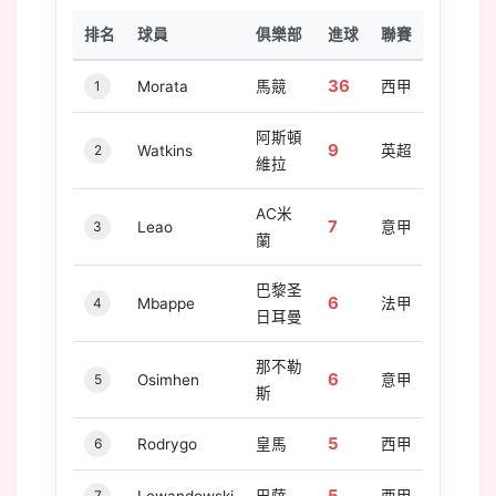
排名
球員
俱樂部
進球
聯賽
36
1
Morata
馬競
西甲
阿斯頓
9
2
Watkins
英超
維拉
AC米
7
3
Leao
意甲
蘭
巴黎圣
6
4
Mbappe
法甲
日耳曼
那不勒
6
5
Osimhen
意甲
斯
5
6
Rodrygo
皇馬
西甲
7