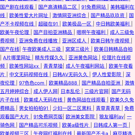
国产剧在线观看
|
国产高清精品二区
|
91免费网站
|
美韩福利在
线
|
欧美性爱大片网址
|
激情网亚洲综合
|
国产精品玖玖资
|
国
产不卡视频在线
|
超碰在91
|
欧美极品一区
|
中日韩欧美福利
|
欧美午夜伦理
|
国产目拍亚洲精品
|
嗯啊午夜福利
|
成人三级免
费视频
|
亚洲免费在线播放
|
亚洲区成人
|
欧美日韩午夜视频
|
国产在线
|
午夜欧美成人三级
|
窝窝三级片
|
欧美日韩精品自拍
|
A片哪里网址
|
精东传媒久久
|
亚洲黄色网站
|
伦理片在线视
频
|
欧美性网站xx
|
青青草操
|
成人午夜福利网站
|
欧美午夜看
片
|
中文无码视频在线
|
日韩AV无码久久
|
伊人性爱影院
|
深
夜伦理
|
97色色com
|
欧美精品888
|
国产精品自拍亚洲
|
激情
五月婷婷综合
|
成人伊人网
|
日本乱伦
|
三级片官网
|
国产无码
片子在线
|
欧美成人无码在线
|
黄色网战在线观看
|
欧美久久免
费精品
|
男女拍拍拍91
|
少妇一区二区黑料
|
青草青青草
|
免费
观看国产大片
|
91免费网页版
|
欧洲美女影院
|
狼友福利av
|
一
骑色网
|
国产精品可乐视频
|
欧美a级性片
|
日韩成人第一页
|
欧美视频三区
|
午夜网红福利在线
|
最新国产不卡a
|
麻豆精选