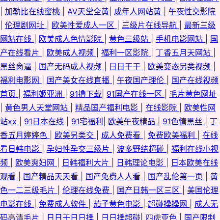
婷婷五月九一在线 先锋影音久久 亚洲精品无码一区二区 亚洲无码激情文学
|
加勒比在线蜜桃
|
AV天堂全黄
|
成年人网站黄
|
午夜性交影院
|
伦理剧网址
|
欧美性爱成人一区
|
三级片在线导航
|
最新三级
91麻豆国产 91泰国大片 99国内精品 www綜合av 国产黑料福利社 91黄色网
网站在线
|
欧美成人色情影院
|
黄色三级站
|
手机电影网站
|
国
入口 婷婷福利社 avvt亚洲一区 人妖欧美第一射 影音先锋av最新资源 91免费
产在线看片
|
欧美成人视频
|
福利一区影院
|
丁香五月天网站
|
黑丝肏逼
|
国产无码成人视频
|
日日干干
|
欧美变态另类视频
|
超碰 大香蕉在线54 福利Av在线播放 黑丝影院91 男人天堂TV 日韩免费成人
福利电影网
|
国产美女在线直播
|
午夜国产理伦
|
国产在线视频
首页
|
福利姬亚洲
|
91撸下载
|
91国产在线一区
|
毛片黄色网址
网 91自摸 日日操男人天堂 国产乱轮电影 91久久国产福利导航 91色情直播
|
黄色男人天堂网站
|
精品国产福利电影
|
在线影院
|
欧美性网
站xx
|
91日本在线
|
91宅福利
|
欧美午夜精品
|
91色情黑丝
|
丁
日本福利福利福利视频 精品图区 91深夜网站色 日韩鲁丝无码 AV偷拍天堂 偷
香五月婷婷色
|
欧美另类交
|
成人免费看
|
免费欧美福利
|
在线
看日韩电影
|
孕妇性孕交三级片
|
波多野结超碰
|
福利在线小视
拍伊人大香蕉 黑丝美女白虎 91海角 欧美成人日韩 97资源国产共享 日韩福利
频
|
欧美爽妇网
|
日韩福利大片
|
日韩理论电影
|
日本欧美在线
一区 操BK爱爱 五月天99久久 超碰毛爽操 污黄10 成人看片51 亚洲狼友 久草
观看
|
国产精品天天看
|
国产免费人人看
|
国产乱伦第一页
|
黄
色一二三级毛片
|
伦理在线免费
|
国产日韩一区三区
|
美国伦理
在线视频福利 91色色资源 日韩高清无码社区 av资源天堂 91苍苍影院 欧美吧
电影在线
|
免费成人软件
|
茄子黄色电影
|
超碰操操网
|
成人无
码高清毛片
|
日日干日日操
|
日日操超碰
|
四虎亚色
|
国产限制