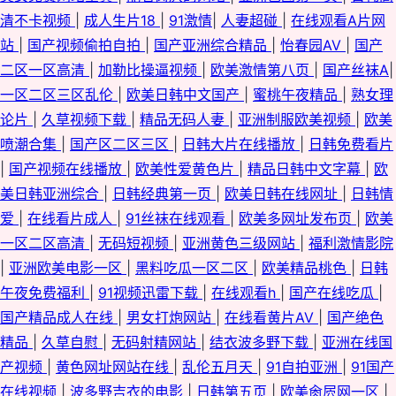
清不卡视频
|
成人生片18
|
91激情
|
人妻超碰
|
在线观看A片网
站
|
国产视频偷拍自拍
|
国产亚洲综合精品
|
怡春园AV
|
国产
二区一区高清
|
加勒比操逼视频
|
欧美激情第八页
|
国产丝袜A
|
一区二区三区乱伦
|
欧美日韩中文国产
|
蜜桃午夜精品
|
熟女理
论片
|
久草视频下载
|
精品无码人妻
|
亚洲制服欧美视频
|
欧美
喷潮合集
|
国产区二区三区
|
日韩大片在线播放
|
日韩免费看片
|
国产视频在线播放
|
欧美性爱黄色片
|
精品日韩中文字幕
|
欧
美日韩亚洲综合
|
日韩经典第一页
|
欧美日韩在线网址
|
日韩情
爱
|
在线看片成人
|
91丝袜在线观看
|
欧美多网址发布页
|
欧美
一区二区高清
|
无码短视频
|
亚洲黄色三级网站
|
福利激情影院
|
亚洲欧美电影一区
|
黑料吃瓜一区二区
|
欧美精品桃色
|
日韩
午夜免费福利
|
91视频迅雷下载
|
在线观看h
|
国产在线吃瓜
|
国产精品成人在线
|
男女打炮网站
|
在线看黄片AV
|
国产绝色
精品
|
久草自慰
|
无码射精网站
|
结衣波多野下载
|
亚洲在线国
产视频
|
黄色网址网站在线
|
乱伦五月天
|
91自拍亚洲
|
91国产
在线视频
|
波多野吉衣的电影
|
日韩第五页
|
欧美肏屄网一区
|