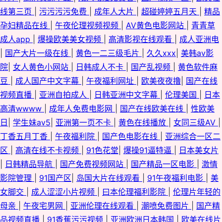
日韩一级视频 在线影院福利 91视频网站在 草莓视频免费观看 高清成人三级
线第三页
|
污污污污免费
|
成年人大片
|
超碰婷婷五月天
|
精品
孕妇精品在线
|
午夜伦理视频视频
|
AV黄色电影网站
|
青青草
网址 后入影院 麻豆五月久久 欧美淫乱一二三区 色男人夜天堂av 五月花影院
成人app
|
爆操欧美美女视频
|
高清影视在线观看
|
成人亚洲电
最新国产伊人久久 91爱爱情色视频 91免费福利在线视频 91网站入口桃色 99
|
国产大片一级在线
|
黄色一二三级毛片
|
久久xxx
|
美韩av影
院
|
女人黄色小网站
|
日韩成人不卡
|
国产乱视频
|
黄色软件麻
热亚洲福利 超碰97人人操人人摸 福利社伊人 国产黄精品视频 久草资源福利
豆
|
成人国产中文字幕
|
午夜福利网址
|
欧美夜夜撸
|
国产在线
视频直播
|
亚洲自拍成人
|
日韩亚洲中文字幕
|
伦理美国
|
日本
站 熟女一区二区三区久久 欧美在线视频1 操国产在线 91直接观看网站 91视
高清wwww
|
成年人免费电影网
|
国产在线欧美在线
|
性欧美
日
|
学生妹av5
|
亚洲第一页不卡
|
黄色在线播放
|
女同三级AV
|
频观看 欧美物业精品 青青草超踫 青青草网av黄色在线 熟女一区二区 五月激
丁香五月丁香
|
午夜福利院
|
国产色电影在线
|
亚洲综合一区二
区
|
高清在线不卡视频
|
91色花堂
|
爆操91逼特逼
|
日本美女片
情家庭教师婷婷 91香蕉网 www91视频网站 东方色图 日韩网页AV入口 日韩
|
日韩精品导航
|
国产免费视频网站
|
国产精品一区电影
|
激情
一级视频 玖玖re热 久久精品中文字幕麻豆 国产精品国产A片视屏 91看片app
影院管理
|
91国产区
|
岛国大片在线观看
|
91午夜福利电影
|
美
女脚交
|
成人涩涩小片视频
|
曰本伦理福利影院
|
伦理片年轻的
91字慕网 白虎91 国内性爱肏屄视频 九九肏肏 密桃网站 欧美91综合色图影院
母亲
|
午夜宅男网
|
亚洲伦理在线观看
|
潮喷免费图片
|
国产精
品视频直播
|
91香蕉污污视频
|
亚洲欧洲日本韩国
|
欧美在线片