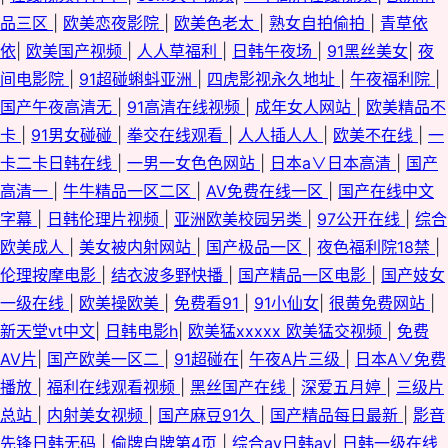
品三区
|
欧美恋夜影院
|
欧美色老太
|
熟女自拍偷拍
|
青草依
依
|
欧美国产视频
|
人人草福利
|
日韩午夜场
|
91黑丝美女
|
夜
间电影院
|
91超碰蝌蚪亚洲
|
四虎影视永久地址
|
午夜福利院
|
国产午夜高清无
|
91高清在线视频
|
成年女人网站
|
欧美精品不
卡
|
91男女碰碰
|
拳交在线观看
|
人人插人人
|
欧美不在线
|
一
卡二卡日韩在线
|
一男一女色色网站
|
日本a∨日本高清
|
国产
高清一
|
牛牛精品一区二区
|
AV免费在线一区
|
国产在线中文
字幕
|
日韩伦理片视频
|
亚洲欧美校园另类
|
97公开在线
|
综合
欧美成人
|
美女被内射网站
|
国产极品一区
|
夜色福利院18禁
|
伦理按摩电影
|
结衣波多野快播
|
国产精品一区电影
|
国产妓女
一级在线
|
欧美操欧美
|
免费看91
|
91小仙女
|
很黄免费网站
|
新天堂vt中文
|
日韩电影h
|
欧美猛xxxxx 欧美猛交视频
|
免费
AV片
|
国产欧美一区二
|
91超碰在
|
午夜A片三级
|
日本A∨免费
播放
|
福利在线观看视频
|
黑丝国产在线
|
深爱五月婷
|
三级片
总站
|
内射美女视频
|
国产麻豆91久
|
国产精品每日最新
|
影音
先锋日韩无码
|
偷牌自牌第4页
|
综合av日韩av
|
日韩一级在线